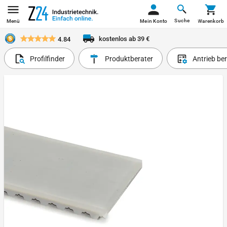
Suche
Menü
Mein Konto
Warenkorb
kostenlos ab 39 €
4.84
Profilfinder
Produktberater
Antrieb be