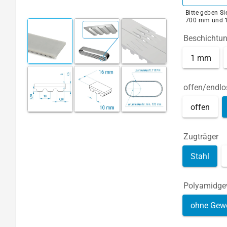
Bitte geben S
700 mm und 
Beschichtu
1 mm
offen/endlo
offen
Zugträger
Stahl
Polyamidg
ohne Gew