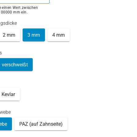
ie einen Wert zwischen
100000 mm ein.
ngsdicke
2 mm
3 mm
4 mm
s
verschweißt
Kevlar
ewebe
ebe
PAZ (auf Zahnseite)