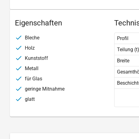
Eigenschaften
Technis
Bleche
Profil
Holz
Teilung (t
Kunststoff
Breite
Metall
Gesamth
für Glas
Beschich
geringe Mitnahme
glatt