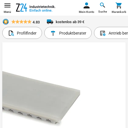
Suche
Menü
Mein Konto
Warenkorb
kostenlos ab 39 €
4.83
Profilfinder
Produktberater
Antrieb be