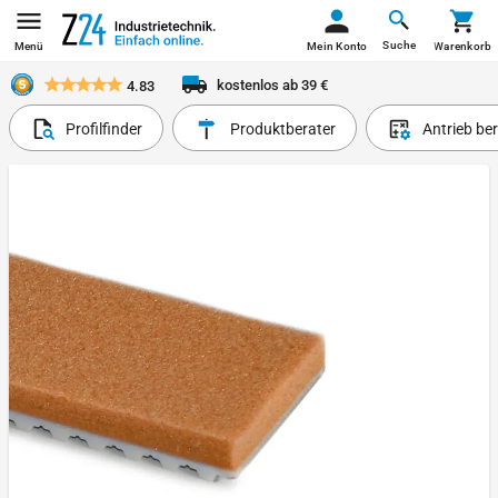
Suche
Menü
Mein Konto
Warenkorb
kostenlos ab 39 €
4.83
Profilfinder
Produktberater
Antrieb be