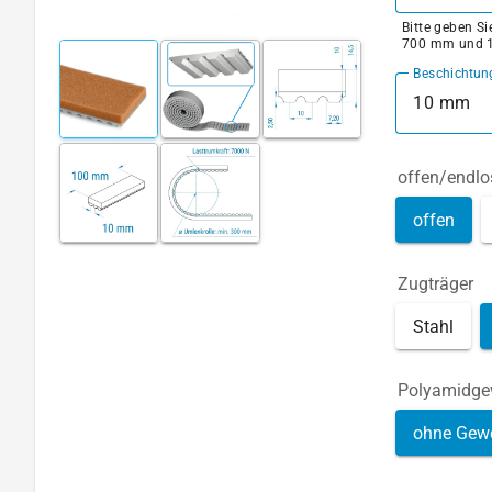
Bitte geben S
700 mm und 
Beschichtun
10 mm
offen/endlo
offen
Zugträger
Stahl
Polyamidg
ohne Gew