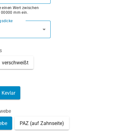
ie einen Wert zwischen
100000 mm ein.
gsdicke
s
verschweißt
Kevlar
ewebe
ebe
PAZ (auf Zahnseite)