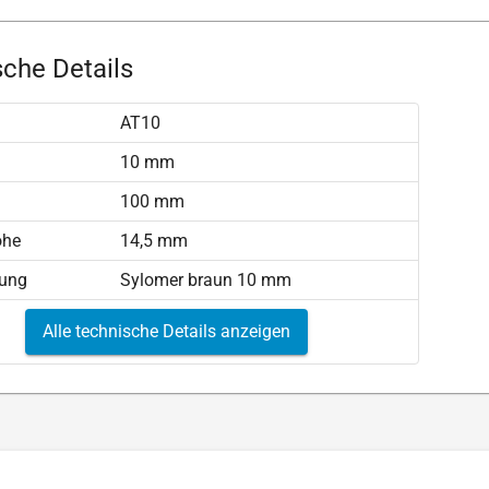
che Details
AT10
)
10 mm
100 mm
öhe
14,5 mm
tung
Sylomer braun 10 mm
Alle technische Details anzeigen