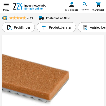
Suche
Menü
Mein Konto
Warenkorb
kostenlos ab 39 €
4.83
Profilfinder
Produktberater
Antrieb be