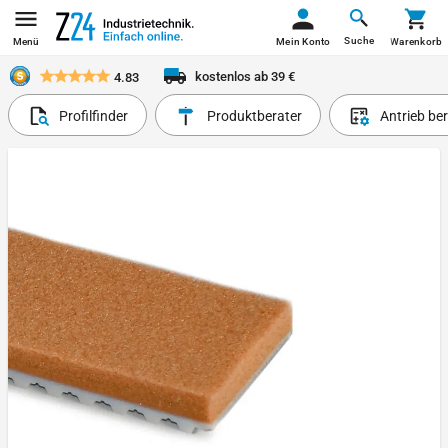
Suche
Menü
Mein Konto
Warenkorb
kostenlos ab 39 €
4.83
Profilfinder
Produktberater
Antrieb be