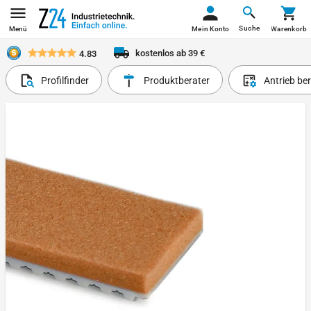
Suche
Menü
Mein Konto
Warenkorb
kostenlos ab 39 €
4.83
Profilfinder
Produktberater
Antrieb be