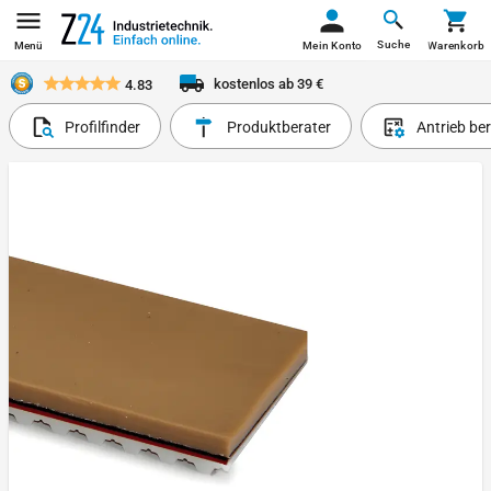
Suche
Menü
Mein Konto
Warenkorb
kostenlos ab 39 €
4.83
Profilfinder
Produktberater
Antrieb be