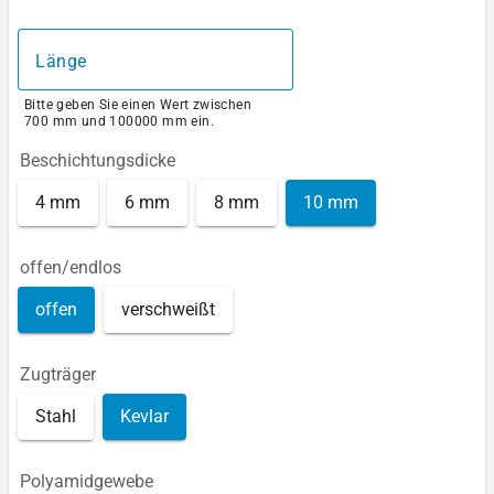
Länge
Bitte geben Sie einen Wert zwischen
700 mm und 100000 mm ein.
Beschichtungsdicke
4 mm
6 mm
8 mm
10 mm
offen/endlos
offen
verschweißt
Zugträger
Stahl
Kevlar
Polyamidgewebe