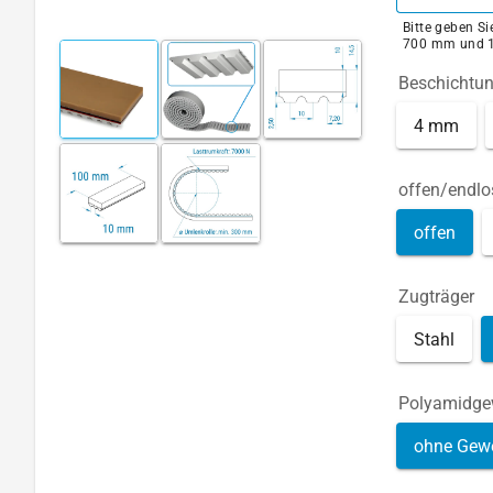
Bitte geben S
700 mm und 
Beschichtu
4 mm
offen/endlo
offen
Zugträger
Stahl
Polyamidg
ohne Gew