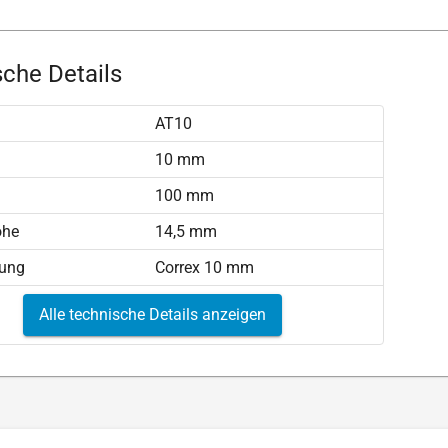
che Details
AT10
)
10 mm
100 mm
öhe
14,5 mm
tung
Correx 10 mm
Alle technische Details anzeigen