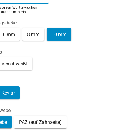
ie einen Wert zwischen
100000 mm ein.
ngsdicke
6 mm
8 mm
10 mm
s
verschweißt
Kevlar
ewebe
ebe
PAZ (auf Zahnseite)