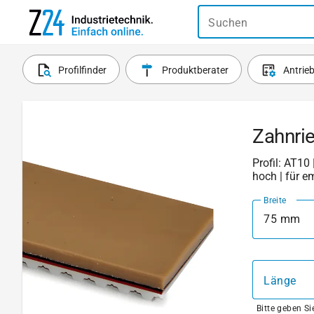
Suchen
Profilfinder
Produktberater
Antrie
Zahnri
Profil: AT10 
hoch | für e
Breite
75 mm
Länge
Bitte geben S