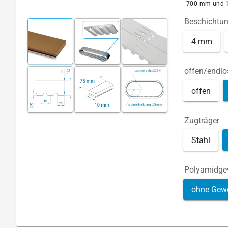
700 mm und 
Beschichtu
4 mm
offen/endlo
offen
Zugträger
Stahl
Polyamidg
ohne Gew