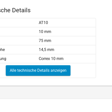
che Details
AT10
)
10 mm
75 mm
öhe
14,5 mm
tung
Correx 10 mm
Alle technische Details anzeigen