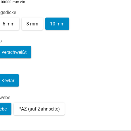
100000 mm ein.
ngsdicke
6 mm
8 mm
10 mm
s
verschweißt
Kevlar
ewebe
ebe
PAZ (auf Zahnseite)