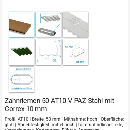
Zahnriemen 50-AT10-V-PAZ-Stahl mit
Correx 10 mm
Profil: AT10 | Breite: 50 mm | Mitnahme: hoch | Oberfläche:
glatt | Abriebfestigkeit: mittel-hoch | für empfindliche Teile,