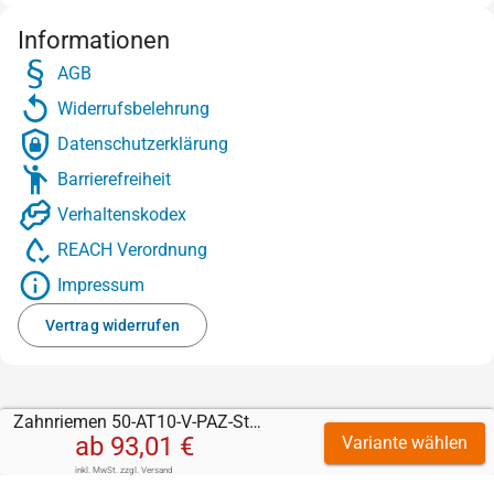
Informationen
AGB
Widerrufsbelehrung
Datenschutzerklärung
Barrierefreiheit
Verhaltenskodex
REACH Verordnung
Impressum
Vertrag widerrufen
Zahnriemen 50-AT10-V-PAZ-Stahl mit Correx 10 mm
ab
93,01 €
Variante wählen
inkl. MwSt.
zzgl.
Versand