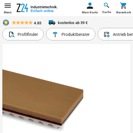
Suche
Menü
Mein Konto
Warenkorb
kostenlos ab 39 €
4.83
Profilfinder
Produktberater
Antrieb be