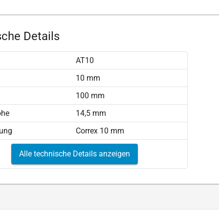
che Details
AT10
)
10 mm
100 mm
öhe
14,5 mm
tung
Correx 10 mm
Alle technische Details anzeigen