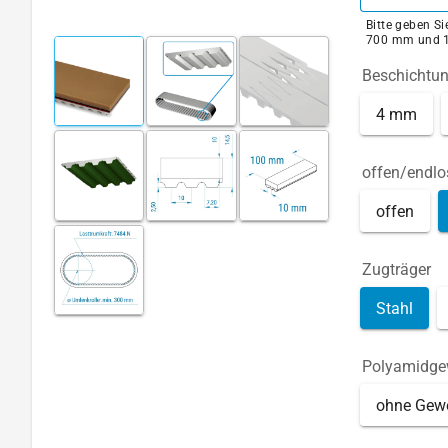
Bitte geben S
700 mm und 
Beschichtu
4 mm
offen/endlo
offen
Zugträger
Stahl
Polyamidg
ohne Gew