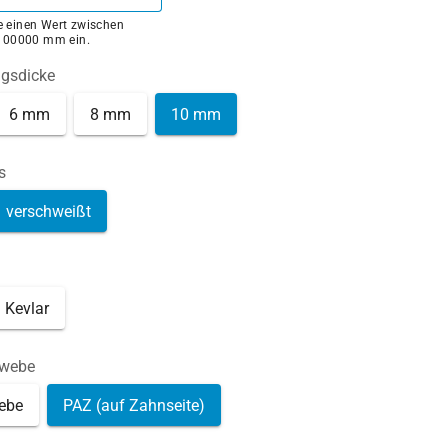
ie einen Wert zwischen
100000 mm ein.
ngsdicke
6 mm
8 mm
10 mm
s
verschweißt
Kevlar
ewebe
ebe
PAZ (auf Zahnseite)