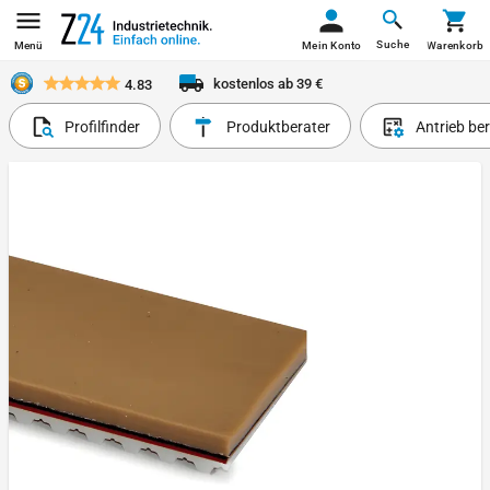
Suche
Menü
Mein Konto
Warenkorb
kostenlos ab 39 €
4.83
Profilfinder
Produktberater
Antrieb be