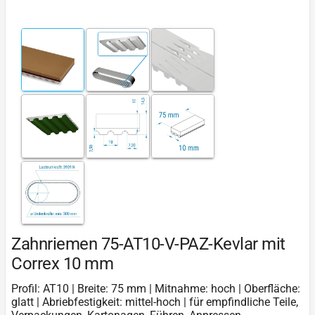
Zahnriemen 75-AT10-V-PAZ-Kevlar mit
Correx 10 mm
Profil: AT10 | Breite: 75 mm | Mitnahme: hoch | Oberfläche:
glatt | Abriebfestigkeit: mittel-hoch | für empfindliche Teile,