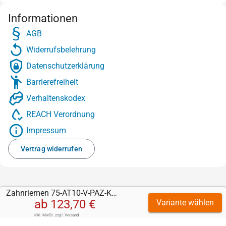
Informationen
AGB
Widerrufsbelehrung
Datenschutzerklärung
Barrierefreiheit
Verhaltenskodex
REACH Verordnung
Impressum
Vertrag widerrufen
Zahnriemen 75-AT10-V-PAZ-Kevlar mit Correx 10 mm
ab
123,70 €
Variante wählen
inkl. MwSt.
zzgl.
Versand