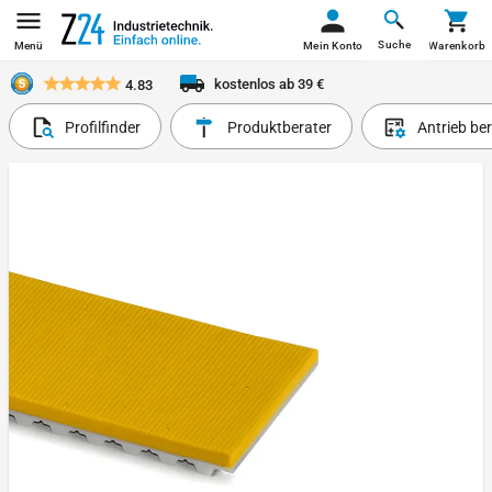
Suche
Menü
Mein Konto
Warenkorb
kostenlos ab 39 €
4.83
Profilfinder
Produktberater
Antrieb be