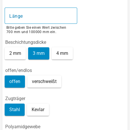
Länge
Bitte geben Sie einen Wert zwischen
700 mm und 100000 mm ein.
Beschichtungsdicke
2 mm
3 mm
4 mm
offen/endlos
offen
verschweißt
Zugträger
Stahl
Kevlar
Polyamidgewebe