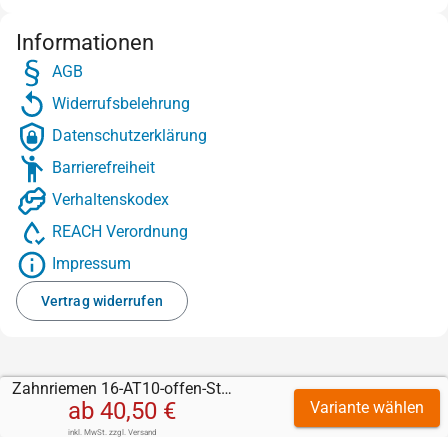
Informationen
AGB
Widerrufsbelehrung
Datenschutzerklärung
Barrierefreiheit
Verhaltenskodex
REACH Verordnung
Impressum
Vertrag widerrufen
Zahnriemen 16-AT10-offen-Stahl mit RP430 gelb 3 mm
ab
40,50 €
Variante wählen
inkl. MwSt.
zzgl.
Versand