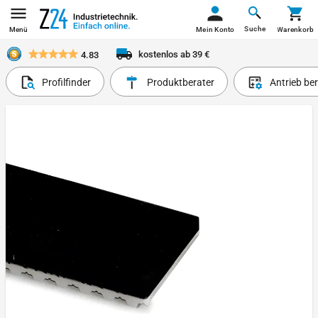
Suche
Menü
Mein Konto
Warenkorb
kostenlos ab 39 €
4.83
Profilfinder
Produktberater
Antrieb be