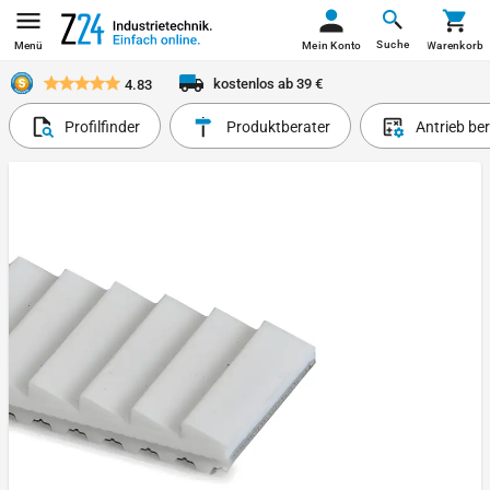
Suche
Menü
Mein Konto
Warenkorb
kostenlos ab 39 €
4.83
Profilfinder
Produktberater
Antrieb be