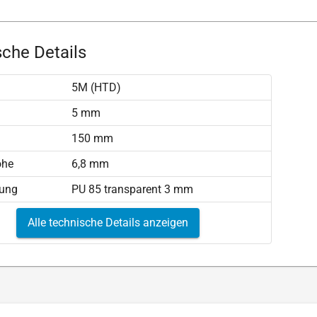
che Details
5M (HTD)
)
5 mm
150 mm
öhe
6,8 mm
tung
PU 85 transparent 3 mm
Alle technische Details anzeigen