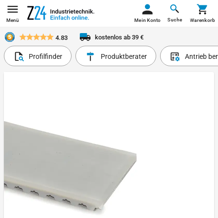
Suche
Menü
Mein Konto
Warenkorb
kostenlos ab 39 €
4.83
Profilfinder
Produktberater
Antrieb be