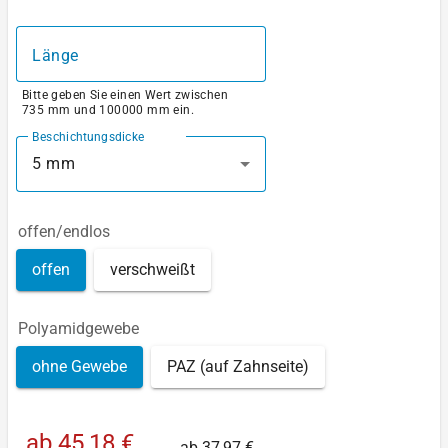
Länge
Bitte geben Sie einen Wert zwischen
735 mm und 100000 mm ein.
Beschichtungsdicke
5 mm
offen/endlos
offen
verschweißt
Polyamidgewebe
ohne Gewebe
PAZ (auf Zahnseite)
ab
45,18 €
ab
37,97 €