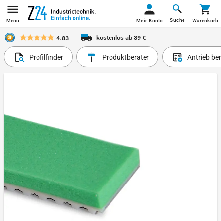
Suche
Menü
Mein Konto
Warenkorb
kostenlos ab 39 €
4.83
Profilfinder
Produktberater
Antrieb be