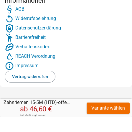
Informationen
AGB
Widerrufsbelehrung
Datenschutzerklärung
Barrierefreiheit
Verhaltenskodex
REACH Verordnung
Impressum
Vertrag widerrufen
Zahnriemen 15-5M (HTD)-offen-Stahl mit Sylomer grün 5 mm
ab
46,60 €
Variante wählen
inkl. MwSt.
zzgl.
Versand