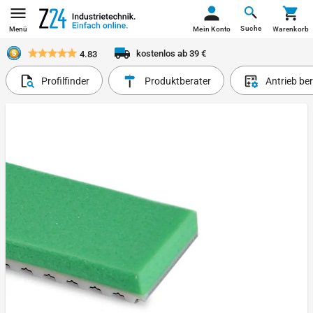
Suche
Menü
Mein Konto
Warenkorb
kostenlos ab 39 €
4.83
Profilfinder
Produktberater
Antrieb be