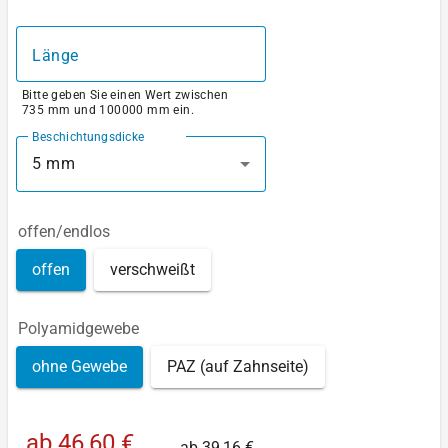
Länge
Bitte geben Sie einen Wert zwischen
735 mm und 100000 mm ein.
Beschichtungsdicke
5 mm
offen/endlos
offen
verschweißt
Polyamidgewebe
ohne Gewebe
PAZ (auf Zahnseite)
ab
46,60 €
ab
39,16 €