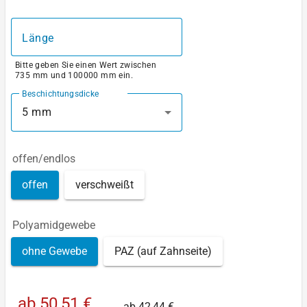
Länge
Bitte geben Sie einen Wert zwischen
735 mm und 100000 mm ein.
Beschichtungsdicke
5 mm
offen/endlos
offen
verschweißt
Polyamidgewebe
ohne Gewebe
PAZ (auf Zahnseite)
ab
50,51 €
ab
42,44 €