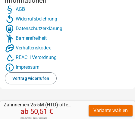
Informationen
AGB
Widerrufsbelehrung
Datenschutzerklärung
Barrierefreiheit
Verhaltenskodex
REACH Verordnung
Impressum
Vertrag widerrufen
Zahnriemen 25-5M (HTD)-offen-Stahl mit Sylomer grün 5 mm
ab
50,51 €
Variante wählen
inkl. MwSt.
zzgl.
Versand