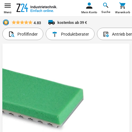
Suche
Menü
Mein Konto
Warenkorb
kostenlos ab 39 €
4.83
Profilfinder
Produktberater
Antrieb be