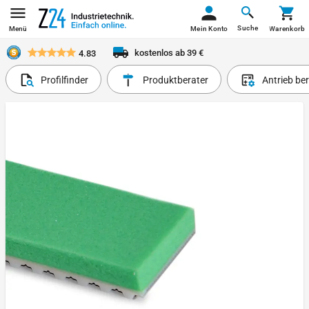
Suche
Menü
Mein Konto
Warenkorb
kostenlos ab 39 €
4.83
Profilfinder
Produktberater
Antrieb be