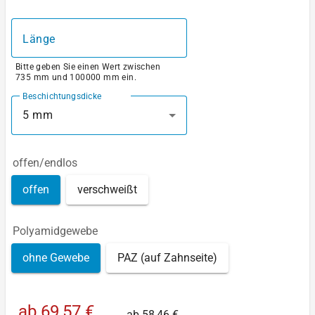
Länge
Bitte geben Sie einen Wert zwischen
735 mm und 100000 mm ein.
Beschichtungsdicke
5 mm
offen/endlos
offen
verschweißt
Polyamidgewebe
ohne Gewebe
PAZ (auf Zahnseite)
ab
69,57 €
ab
58,46 €