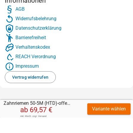
Informationen
AGB
Widerrufsbelehrung
Datenschutzerklärung
Barrierefreiheit
Verhaltenskodex
REACH Verordnung
Impressum
Vertrag widerrufen
Zahnriemen 50-5M (HTD)-offen-Stahl mit Sylomer grün 5 mm
ab
69,57 €
Variante wählen
inkl. MwSt.
zzgl.
Versand