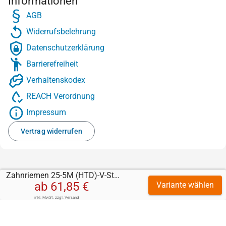
Informationen
AGB
Widerrufsbelehrung
Datenschutzerklärung
Barrierefreiheit
Verhaltenskodex
REACH Verordnung
Impressum
Vertrag widerrufen
Zahnriemen 25-5M (HTD)-V-Stahl mit Sylomer grün 5 mm
ab
61,85 €
Variante wählen
inkl. MwSt.
zzgl.
Versand