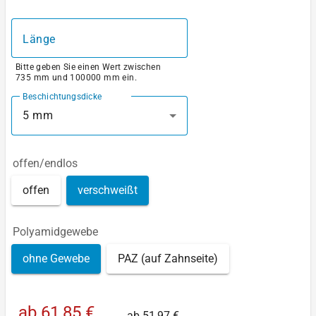
Länge
Bitte geben Sie einen Wert zwischen
735 mm und 100000 mm ein.
Beschichtungsdicke
5 mm
offen/endlos
offen
verschweißt
Polyamidgewebe
ohne Gewebe
PAZ (auf Zahnseite)
ab
61,85 €
ab
51,97 €