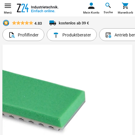
Suche
Menü
Mein Konto
Warenkorb
kostenlos ab 39 €
4.83
Profilfinder
Produktberater
Antrieb be