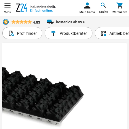
Suche
Menü
Mein Konto
Warenkorb
kostenlos ab 39 €
4.83
Profilfinder
Produktberater
Antrieb be