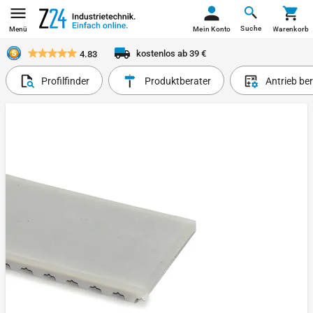
Suche
Menü
Mein Konto
Warenkorb
kostenlos ab 39 €
4.83
Profilfinder
Produktberater
Antrieb be