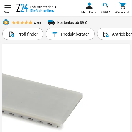
Suche
Menü
Mein Konto
Warenkorb
kostenlos ab 39 €
4.83
Profilfinder
Produktberater
Antrieb be