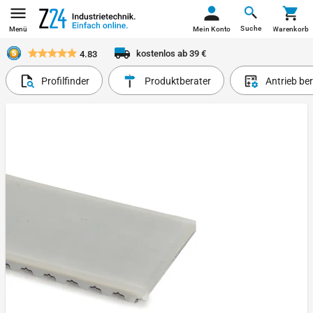
Suche
Menü
Mein Konto
Warenkorb
kostenlos ab 39 €
4.83
Profilfinder
Produktberater
Antrieb be