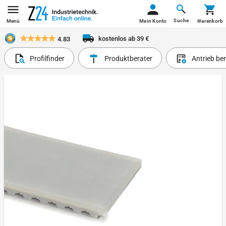
Suche
Menü
Mein Konto
Warenkorb
kostenlos ab 39 €
4.83
Profilfinder
Produktberater
Antrieb be