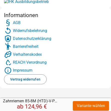
Informationen
AGB
Widerrufsbelehrung
Datenschutzerklärung
Barrierefreiheit
Verhaltenskodex
REACH Verordnung
Impressum
Vertrag widerrufen
Zahnriemen 85-8M (HTD)-V-PAZ-Stahl mit PU 85 transparent 3 mm
ab
124,96 €
Variante wählen