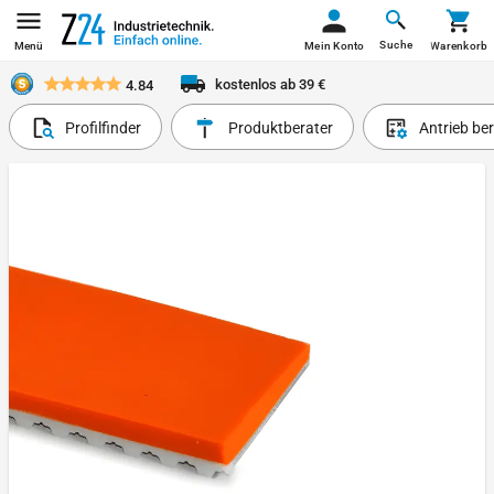
Suche
Menü
Mein Konto
Warenkorb
kostenlos ab 39 €
4.84
Profilfinder
Produktberater
Antrieb be