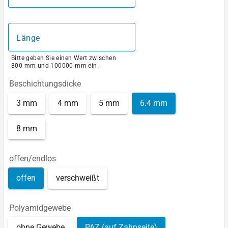
Länge
Bitte geben Sie einen Wert zwischen
800 mm und 100000 mm ein.
Beschichtungsdicke
3 mm
4 mm
5 mm
6.4 mm
8 mm
offen/endlos
offen
verschweißt
Polyamidgewebe
ohne Gewebe
PAZ (auf Zahnseite)