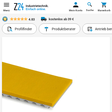
Suche
Menü
Mein Konto
Warenkorb
kostenlos ab 39 €
4.83
Profilfinder
Produktberater
Antrieb be