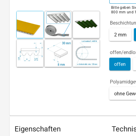
Bitte geben S
800 mm und 
Beschichtu
2 mm
offen/endlo
offen
Polyamidg
ohne Gew
Eigenschaften
Technis