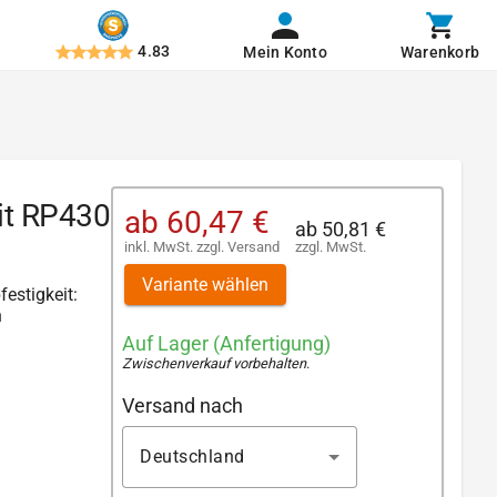
4.83
Mein Konto
Warenkorb
it RP430
ab
60,47 €
ab
50,81 €
inkl. MwSt.
zzgl.
Versand
zzgl. MwSt.
Variante wählen
festigkeit:
n
Auf Lager (Anfertigung)
Zwischenverkauf vorbehalten
.
Versand nach
Deutschland