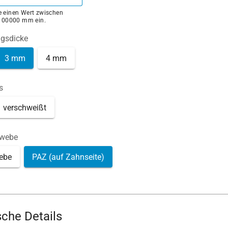
ie einen Wert zwischen
100000 mm ein.
ngsdicke
3 mm
4 mm
s
verschweißt
ewebe
ebe
PAZ (auf Zahnseite)
che Details