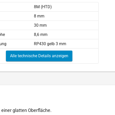
8M (HTD)
)
8 mm
30 mm
öhe
8,6 mm
tung
RP430 gelb 3 mm
Alle technische Details anzeigen
 einer glatten Oberfläche.