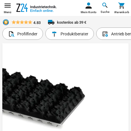
Suche
Menü
Mein Konto
Warenkorb
kostenlos ab 39 €
4.83
Profilfinder
Produktberater
Antrieb be