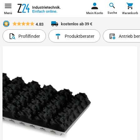
Suche
Menü
Mein Konto
Warenkorb
kostenlos ab 39 €
4.83
Profilfinder
Produktberater
Antrieb be