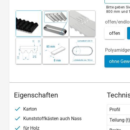
Bitte geben S
800 mm und 
offen/endlo
offen
Polyamidg
ohne Gew
Eigenschaften
Technis
Karton
Profil
Kunststoffkästen auch Nass
Teilung (t
für Holz