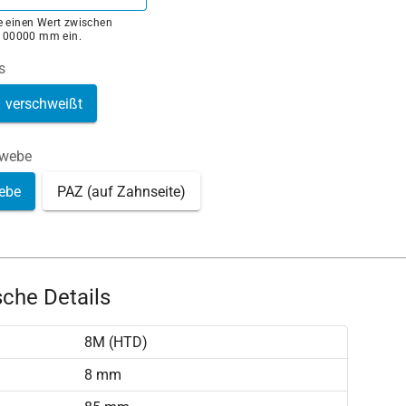
ie einen Wert zwischen
100000 mm ein.
s
verschweißt
ewebe
ebe
PAZ (auf Zahnseite)
che Details
8M (HTD)
)
8 mm