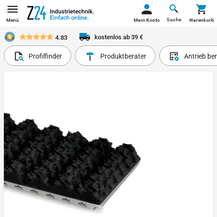
Suche
Menü
Mein Konto
Warenkorb
kostenlos ab 39 €
4.83
Profilfinder
Produktberater
Antrieb be