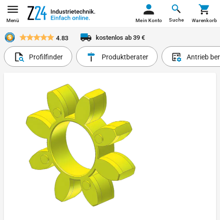
Suche
Menü
Mein Konto
Warenkorb
kostenlos ab 39 €
4.83
Profilfinder
Produktberater
Antrieb be