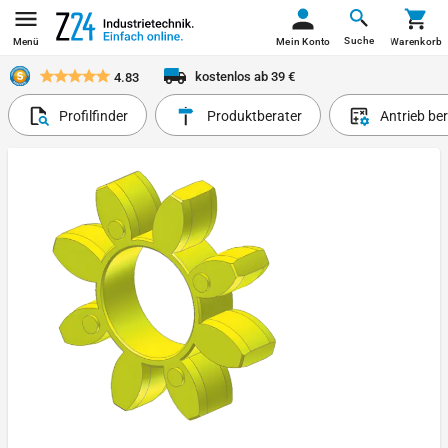
Suche
Menü
Mein Konto
Warenkorb
kostenlos ab 39 €
4.83
Profilfinder
Produktberater
Antrieb be