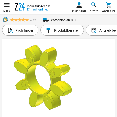
Suche
Menü
Mein Konto
Warenkorb
kostenlos ab 39 €
4.83
Profilfinder
Produktberater
Antrieb be