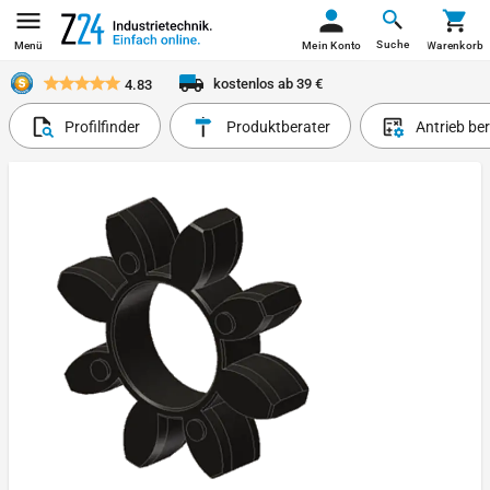
Suche
Menü
Mein Konto
Warenkorb
kostenlos ab 39 €
4.83
Profilfinder
Produktberater
Antrieb be