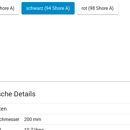
hore A)
schwarz (94 Shore A)
rot (98 Shore A)
che Details
ten
chmesser
200 mm
l
10 Zähne