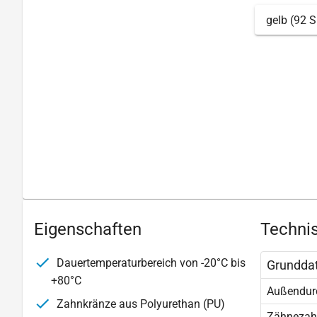
gelb (92 S
Eigenschaften
Technis
Dauertemperaturbereich von -20°C bis
Grundda
+80°C
Außendur
Zahnkränze aus Polyurethan (PU)
Zähnezah