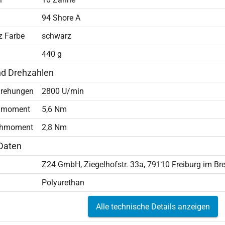
94 Shore A
z Farbe
schwarz
440 g
nd Drehzahlen
rehungen
2800 U/min
hmoment
5,6 Nm
ehmoment
2,8 Nm
Daten
Z24 GmbH, Ziegelhofstr. 33a, 79110 Freiburg im B
Polyurethan
Alle technische Details anzeigen