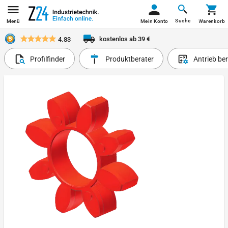
Suche
Menü
Mein Konto
Warenkorb
kostenlos ab 39 €
4.83
Profilfinder
Produktberater
Antrieb be