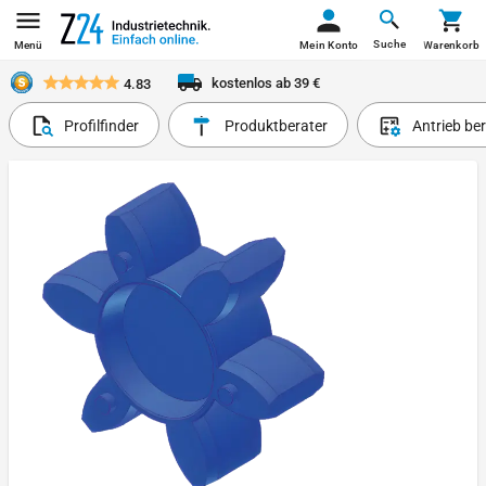
Suche
Menü
Mein Konto
Warenkorb
kostenlos ab 39 €
4.83
Profilfinder
Produktberater
Antrieb be