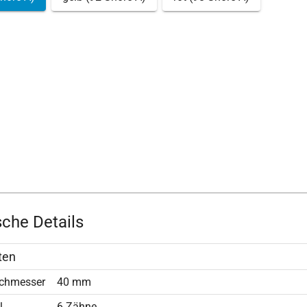
che Details
ten
chmesser
40 mm
l
6 Zähne