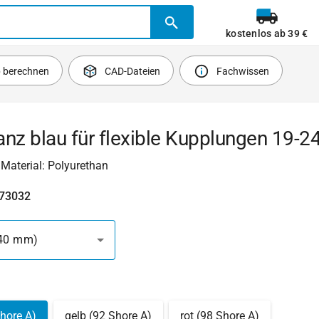
kostenlos ab 39 €
b berechnen
CAD-Dateien
Fachwissen
nz blau für flexible Kupplungen 19-2
 Material: Polyurethan
473032
 40 mm)
Shore A)
gelb (92 Shore A)
rot (98 Shore A)