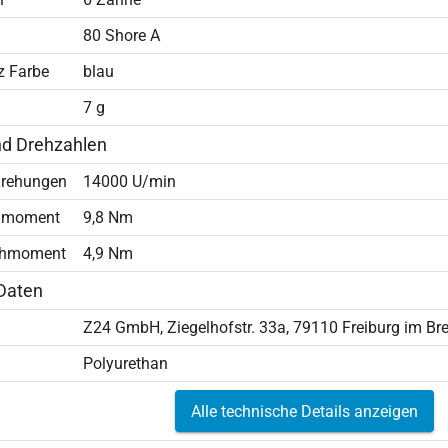
80 Shore A
z Farbe
blau
7 g
nd Drehzahlen
rehungen
14000 U/min
hmoment
9,8 Nm
ehmoment
4,9 Nm
Daten
Z24 GmbH, Ziegelhofstr. 33a, 79110 Freiburg im B
Polyurethan
Alle technische Details anzeigen