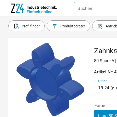
Suchen
Profilfinder
Produktberater
Antrie
Zahnkra
80 Shore A |
Artikel-Nr: 
Größe
19-24 (ø
Farbe
blau (80 