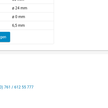
ø 24 mm
ø 0 mm
6,5 mm
igen
0) 761 / 612 55 777