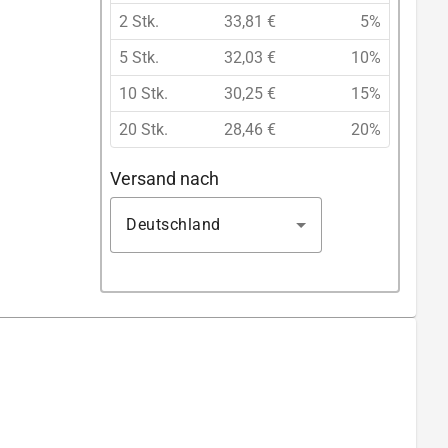
2 Stk.
33,81 €
5%
5 Stk.
32,03 €
10%
10 Stk.
30,25 €
15%
20 Stk.
28,46 €
20%
Versand nach
Deutschland