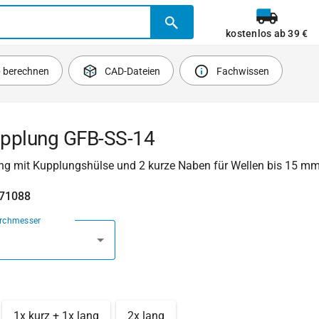
kostenlos ab 39 €
b berechnen
CAD-Dateien
Fachwissen
pplung GFB-SS-14
g mit Kupplungshülse und 2 kurze Naben für Wellen bis 15 m
471088
urchmesser
1x kurz + 1x lang
2x lang