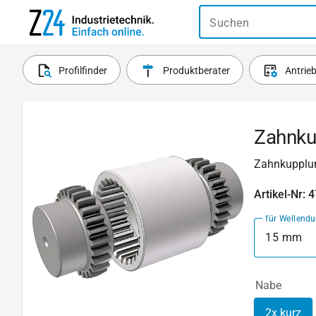
Suchen
Profilfinder
Produktberater
Antrie
Zahnku
Zahnkupplun
Artikel-Nr: 
für Wellend
15 mm
Nabe
2x kurz