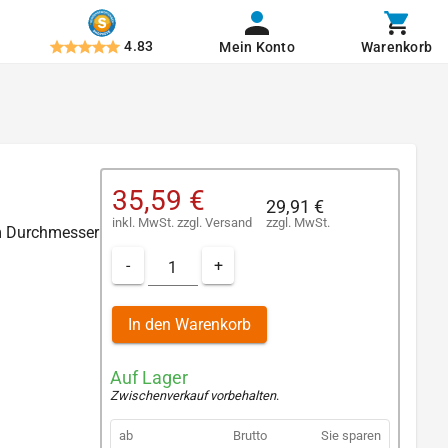
4.83
Mein Konto
Warenkorb
35,59 €
29,91 €
inkl. MwSt.
zzgl.
Versand
zzgl. MwSt.
m Durchmesser
-
+
In den Warenkorb
Auf Lager
Zwischenverkauf vorbehalten
.
ab
Brutto
Sie sparen