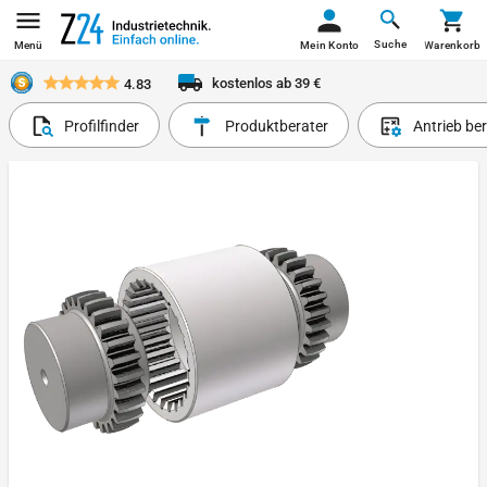
Suche
Menü
Mein Konto
Warenkorb
kostenlos ab 39 €
4.83
Profilfinder
Produktberater
Antrieb be