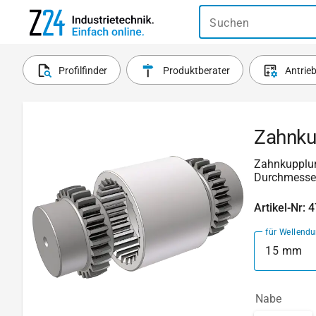
Suchen
Profilfinder
Produktberater
Antrie
Zahnku
Zahnkupplun
Durchmesse
Artikel-Nr: 
für Wellend
15 mm
Nabe