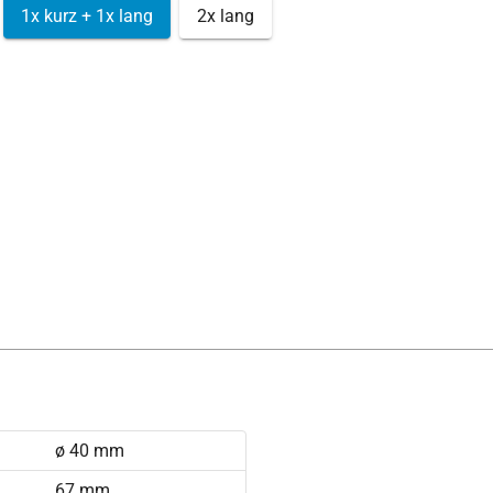
1x kurz + 1x lang
2x lang
ø 40 mm
67 mm