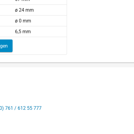
ø 24 mm
ø 0 mm
6,5 mm
igen
0) 761 / 612 55 777