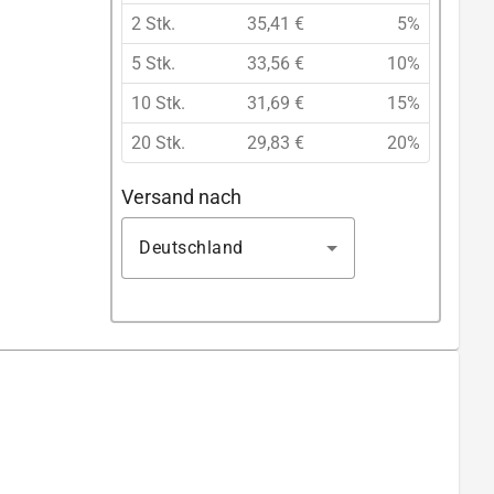
2 Stk.
35,41 €
5%
5 Stk.
33,56 €
10%
10 Stk.
31,69 €
15%
20 Stk.
29,83 €
20%
Versand nach
Deutschland