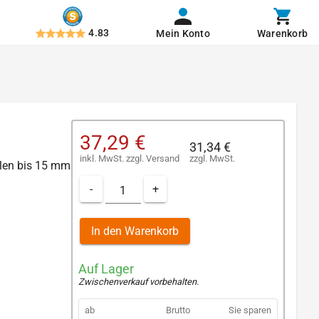
4.83
Mein Konto
Warenkorb
37,29 €
31,34 €
inkl. MwSt.
zzgl.
Versand
zzgl. MwSt.
len bis 15 mm
-
+
In den Warenkorb
Auf Lager
Zwischenverkauf vorbehalten
.
ab
Brutto
Sie sparen