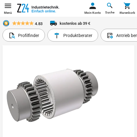
Suche
Menü
Mein Konto
Warenkorb
kostenlos ab 39 €
4.83
Profilfinder
Produktberater
Antrieb be