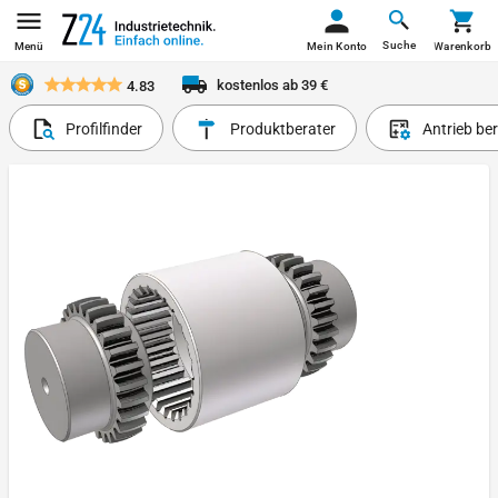
Suche
Menü
Mein Konto
Warenkorb
kostenlos ab 39 €
4.83
Profilfinder
Produktberater
Antrieb be