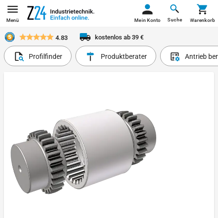
Suche
Menü
Mein Konto
Warenkorb
kostenlos ab 39 €
4.83
Profilfinder
Produktberater
Antrieb be